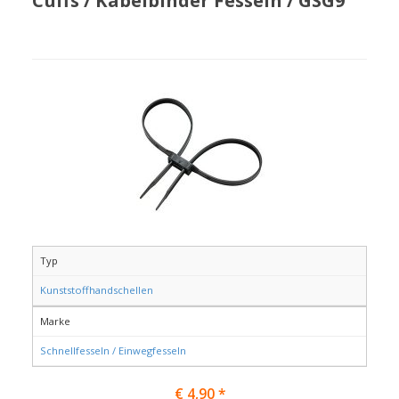
Cuffs / Kabelbinder Fesseln / GSG9
Typ
Kunststoffhandschellen
Marke
Schnellfesseln / Einwegfesseln
€ 4,90 *