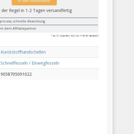
in den Warenkorb
n der Regel in 1-2 Tagen versandfertig
lprozess, schnelle Abwicklung.
it dem Affiliatepartner
* am 13. September 2021 um 17:49 Uhr aktualisiert
Kunststoffhandschellen
Schnellfesseln / Einwegfesseln
9058705091022